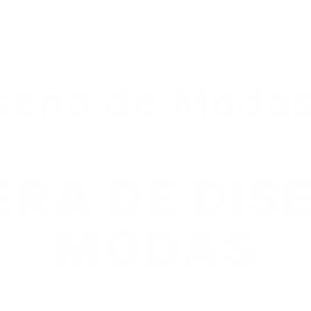
modal-check
démica
Investigación
Vinculación
iseño de Moda
RA DE DIS
MODAS