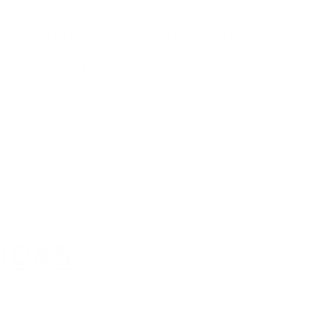
ca, social y ecológica, que
esos creativos e
ondan a las necesidades de
Ventajas
Tendencias
Competitivas
del mercado
ODAS