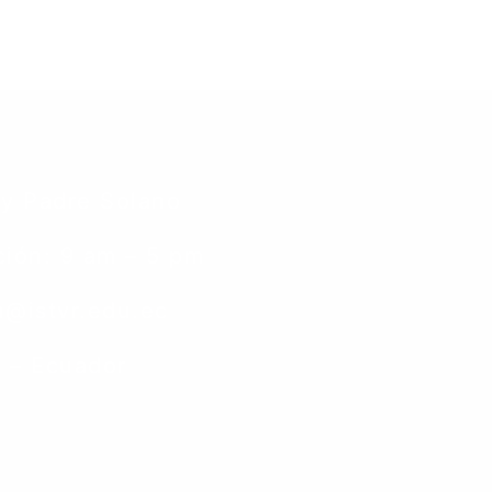
 y Padre Solano
ción: 9 am – 5 pm
@istvr.edu.ec
 – Ecuador