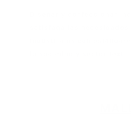
Diseñar y confeccionar ind
satisfaga las necesidades 
industriales con estándar
la sociedad y sector textil
Perfil Profesional
Oportuni
de la Carrera
Campos 
MAL