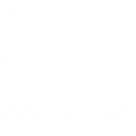
umentaria con responsabilidad éti
de los individuos a través de proc
es y procesos de calidad que resp
 dentro de un contexto global.
dades laborales y
Cargos y Roles
de acción
profesionales
LA DE DISEÑO DE M