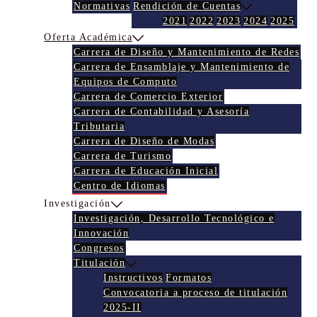
Normativas
Rendición de Cuentas
2021
2022
2023
2024
2025
Oferta Académica
Carrera de Diseño y Mantenimiento de Redes
Carrera de Ensamblaje y Mantenimiento de
Equipos de Computo
Carrera de Comercio Exterior
Carrera de Contabilidad y Asesoría
Tributaria
Carrera de Diseño de Modas
Carrera de Turismo
Carrera de Educación Inicial
Centro de Idiomas
Investigación
Investigación, Desarrollo Tecnológico e
Innovación
Congresos
Titulación
Instructivos
Formatos
Convocatoria a proceso de titulación
2025-II