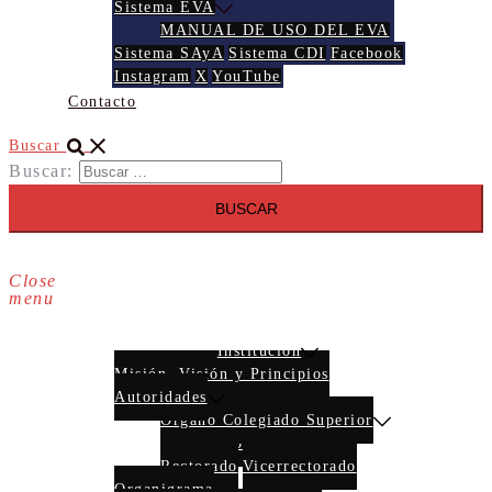
Sistema EVA
MANUAL DE USO DEL EVA
Sistema SAyA
Sistema CDI
Facebook
Instagram
X
YouTube
Contacto
Buscar
Buscar:
Close
menu
INICIO
Institución
Misión, Visión y Principios
Autoridades
Órgano Colegiado Superior
Resoluciones
Rectorado
Vicerrectorado
Organigrama