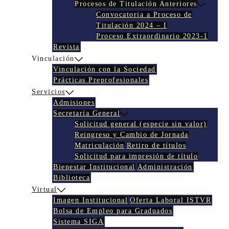
Procesos de Titulación Anteriores
Convocatoria a Proceso de
Titulación 2024 – I
Proceso Extraordinario 2023-1
Revista
Vinculación
Vinculación con la Sociedad
Prácticas Preprofesionales
Servicios
Admisiones
Secretaría General
Solicitud general (especie sin valor)
Reingreso y Cambio de Jornada
Matriculación
Retiro de títulos
Solicitud para impresión de título
Bienestar Institucional
Administración
Biblioteca
Virtual
Imagen Institucional
Oferta Laboral ISTVR
Bolsa de Empleo para Graduados
Sistema SIGA