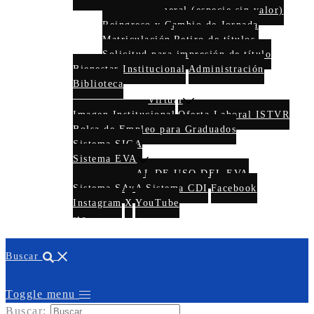
Solicitud general (especie sin valor)
Reingreso y Cambio de Jornada
Matriculación
Retiro de títulos
Solicitud para impresión de título
Bienestar Institucional
Administración
Biblioteca
Virtual
Imagen Institucional
Oferta Laboral ISTVR
Bolsa de Empleo para Graduados
Sistema SIGA
Sistema EVA
MANUAL DE USO DEL EVA
Sistema SAyA
Sistema CDI
Facebook
Instagram
X
YouTube
Contacto
Buscar
Toggle menu
Buscar: