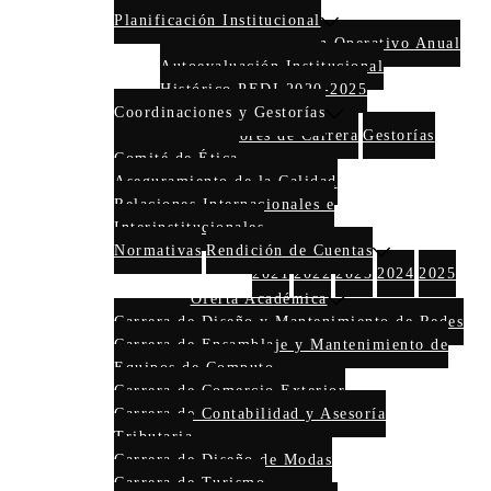
Planificación Institucional
PEDI 2025-2030
Plan Operativo Anual
Autoevaluación Institucional
Histórico PEDI 2020-2025
Coordinaciones y Gestorías
Coordinadores de Carrera
Gestorías
Comité de Ética
Aseguramiento de la Calidad
Relaciones Internacionales e
Interinstitucionales
Normativas
Rendición de Cuentas
2021
2022
2023
2024
2025
Oferta Académica
Carrera de Diseño y Mantenimiento de Redes
Carrera de Ensamblaje y Mantenimiento de
Equipos de Computo
Carrera de Comercio Exterior
Carrera de Contabilidad y Asesoría
Tributaria
Carrera de Diseño de Modas
Carrera de Turismo