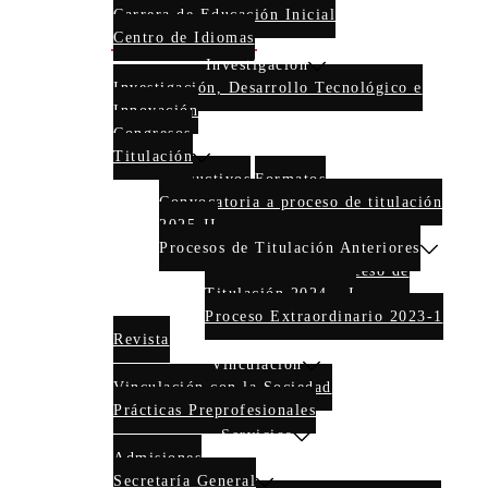
Carrera de Educación Inicial
Centro de Idiomas
Investigación
Investigación, Desarrollo Tecnológico e
Innovación
Congresos
Titulación
Instructivos
Formatos
Convocatoria a proceso de titulación
2025-II
Procesos de Titulación Anteriores
Convocatoria a Proceso de
Titulación 2024 – I
Proceso Extraordinario 2023-1
Revista
Vinculación
Vinculación con la Sociedad
Prácticas Preprofesionales
Servicios
Admisiones
Secretaría General