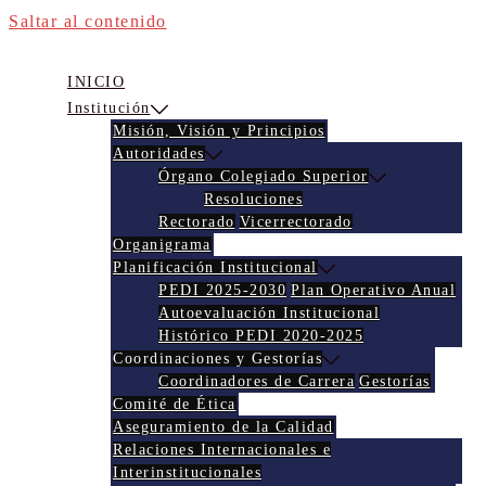
Saltar al contenido
INICIO
Institución
Misión, Visión y Principios
Autoridades
Órgano Colegiado Superior
Resoluciones
Rectorado
Vicerrectorado
Organigrama
Planificación Institucional
PEDI 2025-2030
Plan Operativo Anual
Autoevaluación Institucional
Histórico PEDI 2020-2025
Coordinaciones y Gestorías
Coordinadores de Carrera
Gestorías
Comité de Ética
Aseguramiento de la Calidad
Relaciones Internacionales e
Interinstitucionales